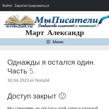
Войти
Зарегистрироваться
Перейти
к
содержимому
Март Александр
Меню
Однажды я остался один.
Часть 5.
30.04.2023
от
Nota34
Доступ закрыт 🙁
Мы сожалеем, но доступ к этой записи платный.