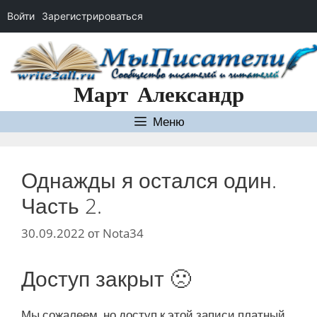
Войти
Зарегистрироваться
Перейти
к
содержимому
Март Александр
Меню
Однажды я остался один.
Часть 2.
30.09.2022
от
Nota34
Доступ закрыт 🙁
Мы сожалеем, но доступ к этой записи платный.