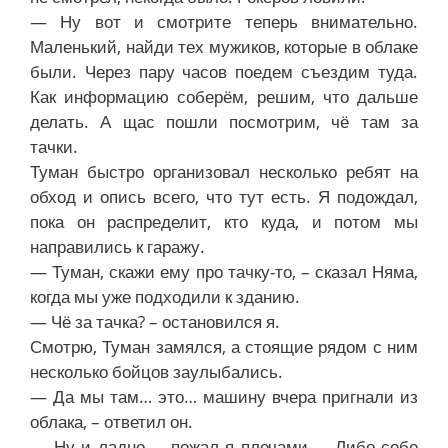
— Ну вот и смотрите теперь внимательно.
Маленький, найди тех мужиков, которые в облаке
были. Через пару часов поедем съездим туда.
Как информацию соберём, решим, что дальше
делать. А щас пошли посмотрим, чё там за
тачки.
Туман быстро организовал несколько ребят на
обход и опись всего, что тут есть. Я подождал,
пока он распределит, кто куда, и потом мы
направились к гаражу.
— Туман, скажи ему про тачку-то, – сказал Няма,
когда мы уже подходили к зданию.
— Чё за тачка? – остановился я.
Смотрю, Туман замялся, а стоящие рядом с ним
несколько бойцов заулыбались.
— Да мы там… это… машину вчера пригнали из
облака, – ответил он.
— Ну и ладно, – пожал я плечами. – Либо себе