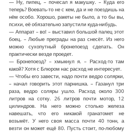
— Ну, пипец, – почесал я макушку. – Куда его
теперь? Воевать-то не с кем, да и не поездишь на
нём особо. Хорошо, ракеты не было, а то бы вы,
психи, её обязательно запустили куда-нибудь.
— Аппарат – во! – выставил большой палец этот
боец. – Любые преграды на раз снесёт. Из него
можно сухопутный бронепоезд сделать. Он
практически везде проедет.
— Бронепоезд? – хмыкнул я. – Расход-то там
какой? Хотя с Блюром нас расход не интересует.
— Чтобы его завести, надо почти ведро солярки,
– начал говорить этот парнишка. – Газанул три
раза, ведро соляры ушло. Расход около 300
литров на сотку. 26 литров почти мотор, 12
цилиндров. На него можно столько железа
навешать, что его никакой гранатомет не
возьмёт. У него своя масса почти 40 тонн, а
везти он может ещё 80. Пусть стоит, по-любому