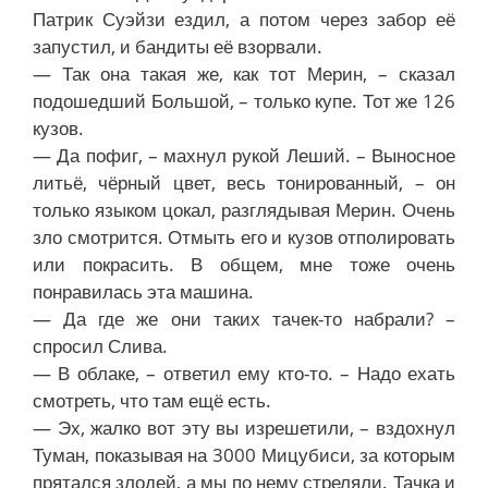
Патрик Суэйзи ездил, а потом через забор её
запустил, и бандиты её взорвали.
— Так она такая же, как тот Мерин, – сказал
подошедший Большой, – только купе. Тот же 126
кузов.
— Да пофиг, – махнул рукой Леший. – Выносное
литьё, чёрный цвет, весь тонированный, – он
только языком цокал, разглядывая Мерин. Очень
зло смотрится. Отмыть его и кузов отполировать
или покрасить. В общем, мне тоже очень
понравилась эта машина.
— Да где же они таких тачек-то набрали? –
спросил Слива.
— В облаке, – ответил ему кто-то. – Надо ехать
смотреть, что там ещё есть.
— Эх, жалко вот эту вы изрешетили, – вздохнул
Туман, показывая на 3000 Мицубиси, за которым
прятался злодей, а мы по нему стреляли. Тачка и