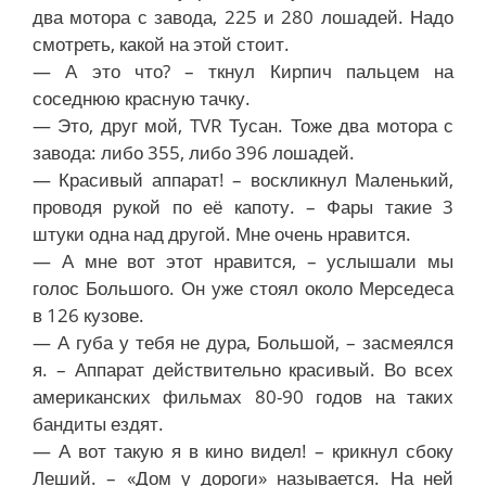
два мотора с завода, 225 и 280 лошадей. Надо
смотреть, какой на этой стоит.
— А это что? – ткнул Кирпич пальцем на
соседнюю красную тачку.
— Это, друг мой, TVR Тусан. Тоже два мотора с
завода: либо 355, либо 396 лошадей.
— Красивый аппарат! – воскликнул Маленький,
проводя рукой по её капоту. – Фары такие 3
штуки одна над другой. Мне очень нравится.
— А мне вот этот нравится, – услышали мы
голос Большого. Он уже стоял около Мерседеса
в 126 кузове.
— А губа у тебя не дура, Большой, – засмеялся
я. – Аппарат действительно красивый. Во всех
американских фильмах 80-90 годов на таких
бандиты ездят.
— А вот такую я в кино видел! – крикнул сбоку
Леший. – «Дом у дороги» называется. На ней