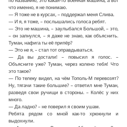
по названию, это какая-то военная машина, а вот
что именно, я не понимаю.
— Я тоже не в курсах, – поддержал меня Слива.
— И я, я тоже, – послышались голоса ребят.
— Это не машина, – заулыбался Большой, – это,
– он запнулся, – я даже не знаю, как объяснить.
Туман, нафига ты её припёр?
— Это не я, – стал тот оправдываться.
— Да вы достали! – повысил я голос. –
Объясните уже? Туман, через колено тебя! Что
это такое?
— По телеку видел, на чём Тополь-М перевозят?
Ну, тягачи такие большие? – ответил мне Туман,
разведя свои ручищи в стороны. – Колёс у них
много.
— Да ладно? – не поверил я своим ушам.
Ребята рядом со мной как-то хрюкнули и
выдохнули.