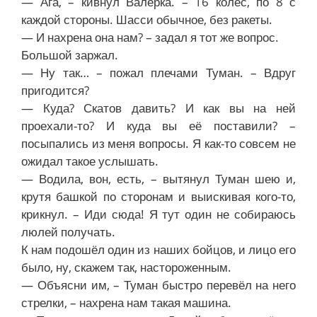
— Ага, – кивнул Валерка. – 16 колёс, по 8 с
каждой стороны. Шасси обычное, без ракеты.
— И нахрена она нам? – задал я тот же вопрос.
Большой заржал.
— Ну так… – пожал плечами Туман. – Вдруг
пригодится?
— Куда? Скатов давить? И как вы на ней
проехали-то? И куда вы её поставили? –
посыпались из меня вопросы. Я как-то совсем не
ожидал такое услышать.
— Водила, вон, есть, – вытянул Туман шею и,
крутя башкой по сторонам и выискивая кого-то,
крикнул. – Иди сюда! Я тут один не собираюсь
люлей получать.
К нам подошёл один из наших бойцов, и лицо его
было, ну, скажем так, настороженным.
— Объясни им, – Туман быстро перевёл на него
стрелки, – нахрена нам такая машина.