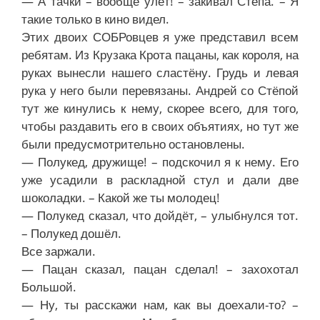
— А тачки – вообще улёт! – закивал Стёпа. – Я
такие только в кино видел.
Этих двоих СОБРовцев я уже представил всем
ребятам. Из Крузака Крота пацаны, как короля, на
руках вынесли нашего сластёну. Грудь и левая
рука у него были перевязаны. Андрей со Стёпой
тут же кинулись к нему, скорее всего, для того,
чтобы раздавить его в своих объятиях, но тут же
были предусмотрительно остановлены.
— Полукед, дружище! – подскочил я к нему. Его
уже усадили в раскладной стул и дали две
шоколадки. – Какой же ты молодец!
— Полукед сказал, что дойдёт, – улыбнулся тот.
– Полукед дошёл.
Все заржали.
— Пацан сказал, пацан сделал! – захохотал
Большой.
— Ну, ты расскажи нам, как вы доехали-то? –