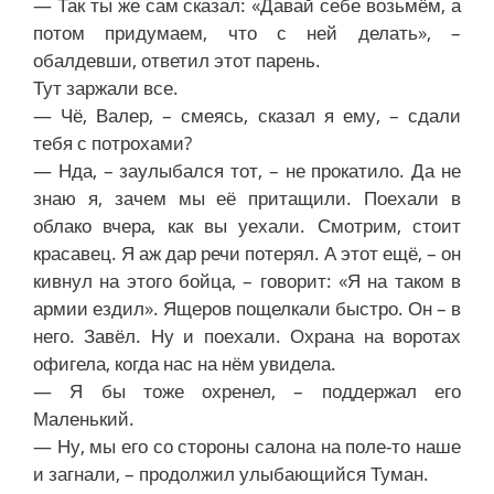
— Так ты же сам сказал: «Давай себе возьмём, а
потом придумаем, что с ней делать», –
обалдевши, ответил этот парень.
Тут заржали все.
— Чё, Валер, – смеясь, сказал я ему, – сдали
тебя с потрохами?
— Нда, – заулыбался тот, – не прокатило. Да не
знаю я, зачем мы её притащили. Поехали в
облако вчера, как вы уехали. Смотрим, стоит
красавец. Я аж дар речи потерял. А этот ещё, – он
кивнул на этого бойца, – говорит: «Я на таком в
армии ездил». Ящеров пощелкали быстро. Он – в
него. Завёл. Ну и поехали. Охрана на воротах
офигела, когда нас на нём увидела.
— Я бы тоже охренел, – поддержал его
Маленький.
— Ну, мы его со стороны салона на поле-то наше
и загнали, – продолжил улыбающийся Туман.