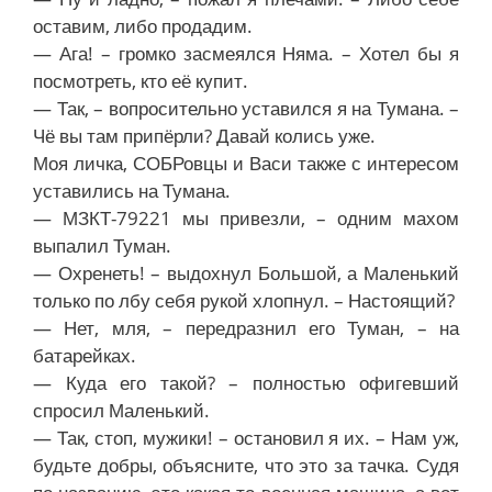
оставим, либо продадим.
— Ага! – громко засмеялся Няма. – Хотел бы я
посмотреть, кто её купит.
— Так, – вопросительно уставился я на Тумана. –
Чё вы там припёрли? Давай колись уже.
Моя личка, СОБРовцы и Васи также с интересом
уставились на Тумана.
— МЗКТ-79221 мы привезли, – одним махом
выпалил Туман.
— Охренеть! – выдохнул Большой, а Маленький
только по лбу себя рукой хлопнул. – Настоящий?
— Нет, мля, – передразнил его Туман, – на
батарейках.
— Куда его такой? – полностью офигевший
спросил Маленький.
— Так, стоп, мужики! – остановил я их. – Нам уж,
будьте добры, объясните, что это за тачка. Судя