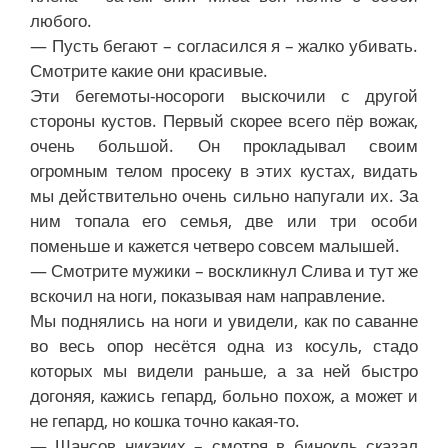
любого.
— Пусть бегают – согласился я – жалко убивать.
Смотрите какие они красивые.
Эти бегемоты-носороги выскочили с другой
стороны кустов. Первый скорее всего пёр вожак,
очень большой. Он прокладывал своим
огромным телом просеку в этих кустах, видать
мы действительно очень сильно напугали их. За
ним топала его семья, две или три особи
поменьше и кажется четверо совсем малышей.
— Смотрите мужики – воскликнул Слива и тут же
вскочил на ноги, показывая нам направление.
Мы поднялись на ноги и увидели, как по саванне
во весь опор несётся одна из косуль, стадо
которых мы видели раньше, а за ней быстро
догоняя, кажись гепард, больно похож, а может и
не гепард, но кошка точно какая-то.
— Шансов никаких – смотря в бинокль сказал