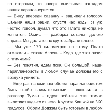
по сторонам, то наверх выискивая взглядом
наших парапланеристов.
— Вижу впереди саванну – зашипели голосом
Саныча наши рации, спустя час езды. Я уж,
честно говоря, думал что это Плато никогда не
кончится. Оазис — разборка остался далеко
справа. Мы достаточно круто забрали влево.
— Мы уже 170 километров по этому Плато
отмахали – сказал Апрель – Кедр, где этот оазис
с птичками?
— Без понятия, едем пока. Он большой, наши
парапланеристы в любом случае должны его с
воздуха увидеть.
— Ещё раз напоминаю обоим парапланеристом
быть особо внимательными – включился в
разговор Туман – вдруг всё-таки эти птички
вылетают куда-то из него. Крутите башкой на 360
градусов. Обоим Доджам быть готовым в любом