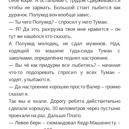
себе кофе. А остальные с трудом сдерживаются
чтобы не заржать. Большой стоит лыбится как
дурачок. Полукед вон вообще завис.
— Ты чего Полукед? – спросил у него Туман.
— Я? Да это, разгрузка твоя мне нравится – он
тут же нашёлся что сказать.
А Полукед молодец, не сдал мужиков. Нда,
ходящий по машине туда-сюда Туман с
заколками, определённо поднял настроение.
— Вы чё как придурки все лыбитесь? – начиная
что-то подозревать спросил у всех Туман –
ходят, улыбаются.
— Да настроение хорошее просто Валер – громко
сказал я.
Так мы и ехали. Дорогу ребята действительно
сделали хорошую, 30 километров через пустыню
проехали на раз. Дальше Плато.
— Левее бери – скомандовал Кедр Машинисту –