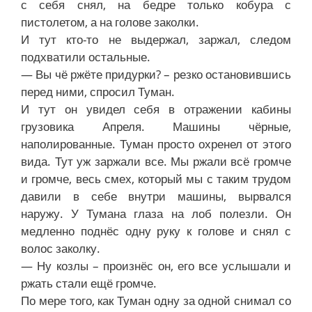
с себя снял, на бедре только кобура с
пистолетом, а на голове заколки.
И тут кто-то не выдержал, заржал, следом
подхватили остальные.
— Вы чё ржёте придурки? – резко остановившись
перед ними, спросил Туман.
И тут он увидел себя в отражении кабины
грузовика Апреля. Машины чёрные,
наполированные. Туман просто охренел от этого
вида. Тут уж заржали все. Мы ржали всё громче
и громче, весь смех, который мы с таким трудом
давили в себе внутри машины, вырвался
наружу. У Тумана глаза на лоб полезли. Он
медленно поднёс одну руку к голове и снял с
волос заколку.
— Ну козлы – произнёс он, его все услышали и
ржать стали ещё громче.
По мере того, как Туман одну за одной снимал со