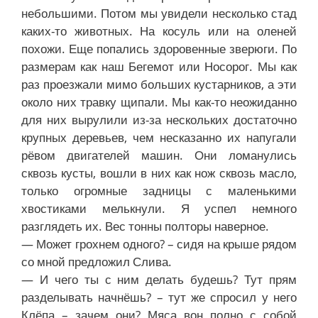
небольшими. Потом мы увидели несколько стад
каких-то животных. На косуль или на оленей
похожи. Еще попались здоровенные зверюги. По
размерам как наш Бегемот или Носорог. Мы как
раз проезжали мимо больших кустарников, а эти
около них травку щипали. Мы как-то неожиданно
для них вырулили из-за нескольких достаточно
крупных деревьев, чем несказанно их напугали
рёвом двигателей машин. Они ломанулись
сквозь кусты, вошли в них как нож сквозь масло,
только огромные задницы с маленькими
хвостиками мелькнули. Я успел немного
разглядеть их. Вес тонны полторы наверное.
— Может грохнем одного? – сидя на крыше рядом
со мной предложил Слива.
— И чего ты с ним делать будешь? Тут прям
разделывать начнёшь? – тут же спросил у него
Клёпа – зачем они? Мяса вон полно с собой