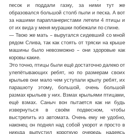
песок и поддали газку, за ними тут же
образовался большой столб пыли и песка. А вот
за нашими парапланеристами летели 4 птицы и
от их вида у меня мурашки побежали по спине.
— Твою же мать – выругался сидевший со мной
рядом Слива, так как стоять от тряски на крыше
машины было невозможно – они здоровые как
коровы какие.
Это точно, птицы были ещё достаточно далеко от
улепётывающих ребят, но по размерам своих
крыльев они мало чем уступали крылу ребят, их
парашюту этому, большой, очень большой
размах крыльев у них. Взмах крыльями птицами,
ещё взмах. Саныч вон пытается как ни будь
извернуться в своём подвесном, чтобы
выстрелить из автомата. Очень ему не удобно,
наконец он поднял над собой укорот и просто в
никуда выпустил короткую очередь надеясь