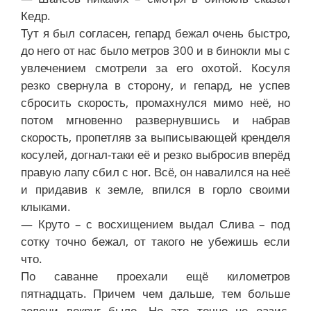
Кедр.
Тут я был согласен, гепард бежал очень быстро,
до него от нас было метров 300 и в бинокли мы с
увлечением смотрели за его охотой. Косуля
резко свернула в сторону, и гепард, не успев
сбросить скорость, промахнулся мимо неё, но
потом мгновенно развернувшись и набрав
скорость, пропетляв за выписывающей кренделя
косулей, догнал-таки её и резко выбросив вперёд
правую лапу сбил с ног. Всё, он навалился на неё
и придавив к земле, впился в горло своими
клыками.
— Круто – с восхищением выдал Слива – под
сотку точно бежал, от такого не убежишь если
что.
По саванне проехали ещё километров
пятнадцать. Причем чем дальше, тем больше
зелени вокруг было. Но это точно не оазис,