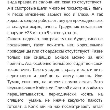
вида правда из салона нет, окна то отсутствуют.
А в смотровые щели много не посмотришь, пыль
и песок мгновенно забьют нос и глаза. А так
хорошо, кондеи работают, внутри прохладненько,
а снаружи жарко, очень. Градусник показывает
снаружи +23 и это в 9 часов утра то.
Сидеть надоело, завтрака тут не будет, кино не
показывают, газет почитать нет, хорошенькие
проводницы или стюардессы отсутствуют. Разве
только вон сидящих бойцов можно за них
принять. Ага, особенно Большого, сидит вон свой
тесак точит. Такого увидишь, сразу и есть и пить
перехочется и вообще на диету сядешь. Или
Туман, спит вон, на коленях помпа лежит. Зато
неунывающие Клёпа со Сливой сидят и о чём-то
перешёптываются, периодически косясь на
спящего Тумана, не иначе какую-то пакость
готовят, а Колючий на них посматривает, читая