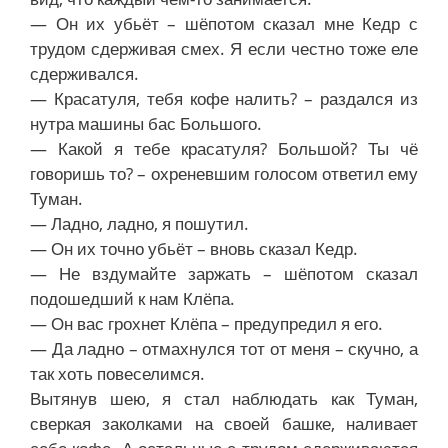
— Он их убьёт – шёпотом сказал мне Кедр с
трудом сдерживая смех. Я если честно тоже еле
сдерживался.
— Красатуля, тебя кофе налить? – раздался из
нутра машины бас Большого.
— Какой я тебе красатуля? Большой? Ты чё
говоришь то? – охреневшим голосом ответил ему
Туман.
— Ладно, ладно, я пошутил.
— Он их точно убьёт – вновь сказал Кедр.
— Не вздумайте заржать – шёпотом сказал
подошедший к нам Клёпа.
— Он вас грохнет Клёпа – предупредил я его.
— Да ладно – отмахнулся тот от меня – скучно, а
так хоть повеселимся.
Вытянув шею, я стал наблюдать как Туман,
сверкая заколками на своей башке, наливает