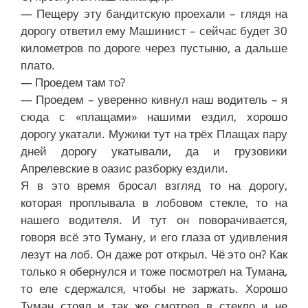
— Пещеру эту бандитскую проехали – глядя на
дорогу ответил ему Машинист – сейчас будет 30
километров по дороге через пустыню, а дальше
плато.
— Проедем там то?
— Проедем – уверенно кивнул наш водитель – я
сюда с «плащами» нашими ездил, хорошо
дорогу укатали. Мужики тут на трёх Плащах пару
дней дорогу укатывали, да и грузовики
Апрелевские в оазис разборку ездили.
Я в это время бросал взгляд то на дорогу,
которая проплывала в лобовом стекле, то на
нашего водителя. И тут он поворачивается,
говоря всё это Туману, и его глаза от удивления
лезут на лоб. Он даже рот открыл. Чё это он? Как
только я обернулся и тоже посмотрел на Тумана,
то еле сдержался, чтобы не заржать. Хорошо
Туман стоял и так же смотрел в стекло и не