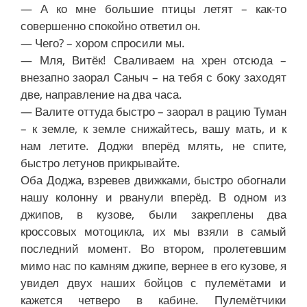
— А ко мне большие птицы летят – как-то
совершенно спокойно ответил он.
— Чего? – хором спросили мы.
— Мля, Витёк! Сваливаем на хрен отсюда –
внезапно заорал Саныч – на тебя с боку заходят
две, направление на два часа.
— Валите оттуда быстро – заорал в рацию Туман
– к земле, к земле снижайтесь, вашу мать, и к
нам летите. Доджи вперёд млять, не спите,
быстро летунов прикрывайте.
Оба Доджа, взревев движками, быстро обогнали
нашу колонну и рванули вперёд. В одном из
джипов, в кузове, были закреплены два
кроссовых мотоцикла, их мы взяли в самый
последний момент. Во втором, пролетевшим
мимо нас по камням джипе, вернее в его кузове, я
увидел двух наших бойцов с пулемётами и
кажется четверо в кабине. Пулемётчики