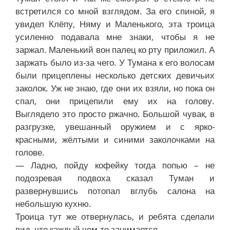
встретился со мной взглядом. За его спиной, я
увидел Клёпу, Няму и Маленького, эта троица
усиленно подавала мне знаки, чтобы я не
заржал. Маленький вон палец ко рту приложил. А
заржать было из-за чего. У Тумана к его волосам
были прицеплены несколько детских девичьих
заколок. Уж не знаю, где они их взяли, но пока он
спал, они прицепили ему их на голову.
Выглядело это просто ржачно. Большой чувак, в
разгрузке, увешанный оружием и с ярко-
красными, жёлтыми и синими заколочками на
голове.
— Ладно, пойду кофейку тогда попью – не
подозревая подвоха сказал Туман и
развернувшись потопал вглубь салона на
небольшую кухню.
Троица тут же отвернулась, и ребята сделали
вид, что каждый чем-то занимается.