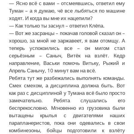
— Ясно всё с вами – отсмеявшись, ответил ему
Туман – а я думаю, чё все лыбяться по машине
ходят. И когда вы мне их нацепили?
— Как только ты заснул – ответил Клёпа.
— Вот же засранцы – покачав головой сказал он –
хорошо, за мной не заржавеет, я вам отомщу. А
теперь успокоились все – он мигом стал
серьёзным – Саныч, Витёк на взлёт. Кедр
направление, Васьки помочь Витьку, Рыжий и
Апрель Санычу, 10 минут вам на всё.
Ребята тут же разбежались выполнять команды.
Смех смехом, а дисциплина должна быть. Вот
как раз с дисциплиной у Тумана всё было просто
замечательно. Ребята слушались его
беспрекословно. Мгновенно из грузовика были
вытащены крылья с двигателями наших
парапланеристов, пока они одевались в свои
комбинезоны, бойцы подготовили к взлёту