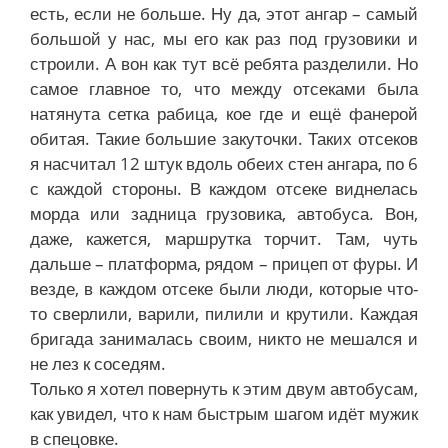
есть, если не больше. Ну да, этот ангар – самый
большой у нас, мы его как раз под грузовики и
строили. А вон как тут всё ребята разделили. Но
самое главное то, что между отсеками была
натянута сетка рабица, кое где и ещё фанерой
обитая. Такие большие закуточки. Таких отсеков
я насчитал 12 штук вдоль обеих стен ангара, по 6
с каждой стороны. В каждом отсеке виднелась
морда или задница грузовика, автобуса. Вон,
даже, кажется, маршрутка торчит. Там, чуть
дальше – платформа, рядом – прицеп от фуры. И
везде, в каждом отсеке были люди, которые что-
то сверлили, варили, пилили и крутили. Каждая
бригада занималась своим, никто не мешался и
не лез к соседям.
Только я хотел повернуть к этим двум автобусам,
как увидел, что к нам быстрым шагом идёт мужик
в спецовке.