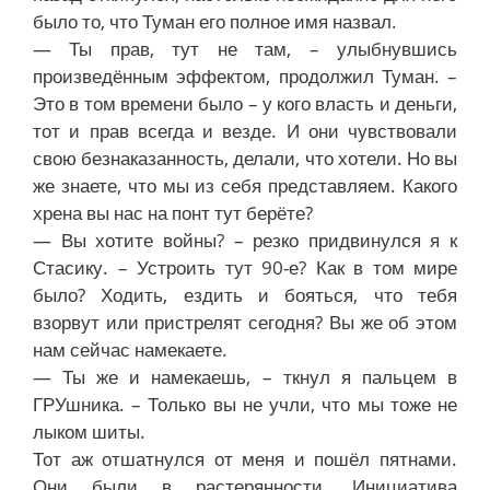
было то, что Туман его полное имя назвал.
— Ты прав, тут не там, – улыбнувшись
произведённым эффектом, продолжил Туман. –
Это в том времени было – у кого власть и деньги,
тот и прав всегда и везде. И они чувствовали
свою безнаказанность, делали, что хотели. Но вы
же знаете, что мы из себя представляем. Какого
хрена вы нас на понт тут берёте?
— Вы хотите войны? – резко придвинулся я к
Стасику. – Устроить тут 90-е? Как в том мире
было? Ходить, ездить и бояться, что тебя
взорвут или пристрелят сегодня? Вы же об этом
нам сейчас намекаете.
— Ты же и намекаешь, – ткнул я пальцем в
ГРУшника. – Только вы не учли, что мы тоже не
лыком шиты.
Тот аж отшатнулся от меня и пошёл пятнами.
Они были в растерянности. Инициатива