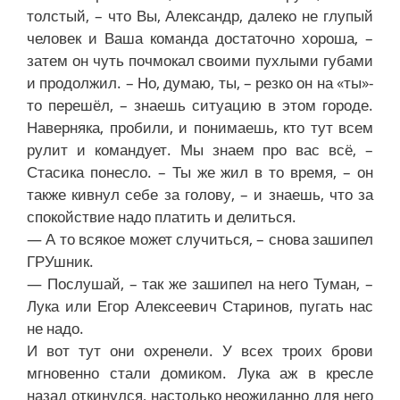
толстый, – что Вы, Александр, далеко не глупый
человек и Ваша команда достаточно хороша, –
затем он чуть почмокал своими пухлыми губами
и продолжил. – Но, думаю, ты, – резко он на «ты»-
то перешёл, – знаешь ситуацию в этом городе.
Наверняка, пробили, и понимаешь, кто тут всем
рулит и командует. Мы знаем про вас всё, –
Стасика понесло. – Ты же жил в то время, – он
также кивнул себе за голову, – и знаешь, что за
спокойствие надо платить и делиться.
— А то всякое может случиться, – снова зашипел
ГРУшник.
— Послушай, – так же зашипел на него Туман, –
Лука или Егор Алексеевич Старинов, пугать нас
не надо.
И вот тут они охренели. У всех троих брови
мгновенно стали домиком. Лука аж в кресле
назад откинулся, настолько неожиданно для него