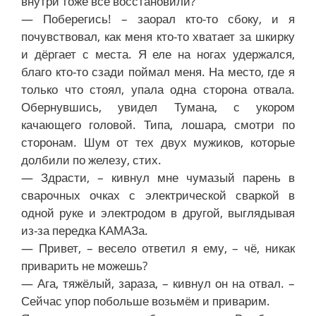
внутри тоже всё восстановили?
— Поберегись! – заорал кто-то сбоку, и я
почувствовал, как меня кто-то хватает за шкирку
и дёргает с места. Я еле на ногах удержался,
благо кто-то сзади поймал меня. На место, где я
только что стоял, упала одна сторона отвала.
Обернувшись, увидел Тумана, с укором
качающего головой. Типа, лошара, смотри по
сторонам. Шум от тех двух мужиков, которые
долбили по железу, стих.
— Здрасти, – кивнул мне чумазый парень в
сварочных очках с электрической сваркой в
одной руке и электродом в другой, выглядывая
из-за передка КАМАЗа.
— Привет, – весело ответил я ему, – чё, никак
приварить не можешь?
— Ага, тяжёлый, зараза, – кивнул он на отвал. –
Сейчас упор побольше возьмём и приварим.