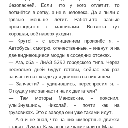
безопасней. Если что у кого отлетит, то
воткнётся в сетку, а не в человека. Да и пыли с
грязью меньше летит. Работы-то разные
производятся с машинами. Вытяжка тут
хорошая, всё наверх уходит.
— Круто! – с восхищением произнёс я. –
Автобусы, смотрю, отечественные, – кивнул я на
две виднеющиеся морды в соседних отсеках.
— Ага, оба – ЛиАЗ 5292 городского типа. Через
несколько дней будут готовы, сейчас как раз
запчасти на складе для движков на них ищем.
— Запчасти? – удивившись, переспросил я. –
Откуда у нас запчасти на их двигатели?
— Там моторы Мановские, – пояснил,
улыбнувшись, Николай, – почти как на
грузовиках. Это с завода они уже такими идут.
— А я и не знал, что на них импортные движки
ставят. Думал, Камазовские какие или от Маза.