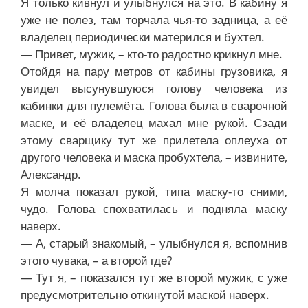
Я только кивнул и улыбнулся на это. В кабину я
уже не полез, там торчала чья-то задница, а её
владелец периодически матерился и бухтел.
— Привет, мужик, – кто-то радостно крикнул мне.
Отойдя на пару метров от кабины грузовика, я
увидел высунувшуюся голову человека из
кабинки для пулемёта. Голова была в сварочной
маске, и её владелец махал мне рукой. Сзади
этому сварщику тут же прилетела оплеуха от
другого человека и маска пробухтела, – извините,
Александр.
Я молча показал рукой, типа маску-то сними,
чудо. Голова спохватилась и подняла маску
наверх.
— А, старый знакомый, – улыбнулся я, вспомнив
этого чувака, – а второй где?
— Тут я, – показался тут же второй мужик, с уже
предусмотрительно откинутой маской наверх.