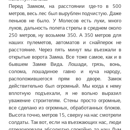
Перед Замком, на расстоянии где-то в 500
метров, весь лес был вырублен подчистую. Даже
пеньков не было. У Молесов есть луки, много
луков, дальность полета стрелы в среднем около
250 метров, ну возьмем 350. А 350 метров для
наших пулеметов, автоматов и снайперок не
расстояние. Через пять минут мы въезжали в
открытые ворота Замка. Все тоже самое, как и в
бывшем Замке Вида. Лошади, грязь, вонь,
солома, лошадиное гавно и куча народу,
расположившегося прям во дворе. Замок
действительно был огромный. Мы когда к нему
вплотную подъехали, я не вольно выразил
уважение строителям. Стены просто огромные,
все сделано из огромных, обработанных блоков.
Высота точно, метров 15, сверху на нас смотрели
солдаты. Так вот, если на въезжающих нас, люди
отреагировали абсолютно спокойно, то наш Дум