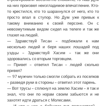
на них произвел неизгладимое впечатление. Кто-
то крестился, кто то шарахнулся от него, кто то
просто впал в ступор. Но Дум уже привык к
такому вниманию к своей персоне. Он с
невозмутимым видом сидел на телеге и так же
глазел на людей.
— Здравствуй Тисан – подбежали к нам
несколько людей и беря наших лошадей под
уздцы – Здравствуй Хасим – так же они
здоровались со вторым торговцем.
— Привет – ответил Тисан – людей сколько
привел?
— 97 мужчин только смогли собрать из поселков
– разведя руки в стороны – ответил этот парень.
— Вот трусы – сплюнул на землю Хасим – я так и
знал, что они по норам своим забьются и не
захотят идти драться с Молесами.
— И что у нас с бойцами тут получается? –